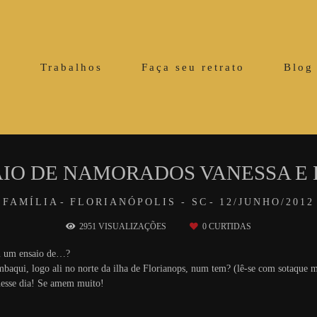
o
Trabalhos
Faça seu retrato
Blog
IO DE NAMORADOS VANESSA E
FAMÍLIA
FLORIANÓPOLIS - SC
12/JUNHO/2012
2951
VISUALIZAÇÕES
0
CURTIDAS
m um ensaio de…?
aqui, logo ali no norte da ilha de Florianops, num tem? (lê-se com sotaque m
nesse dia! Se amem muito!