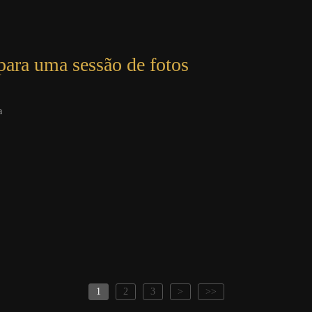
para uma sessão de fotos
a
1
2
3
>
>>