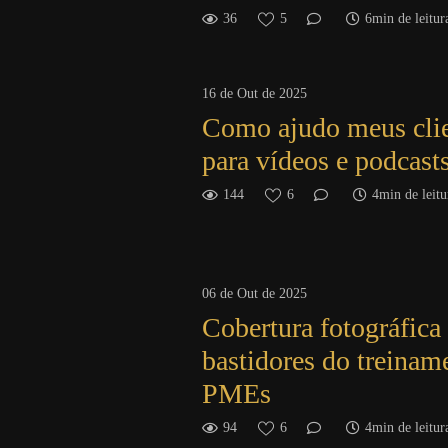
36
5
6min de leitur
16 de Out de 2025
Como ajudo meus clien
para vídeos e podcast
144
6
4min de leitu
06 de Out de 2025
Cobertura fotográfica
bastidores do treinam
PMEs
94
6
4min de leitur