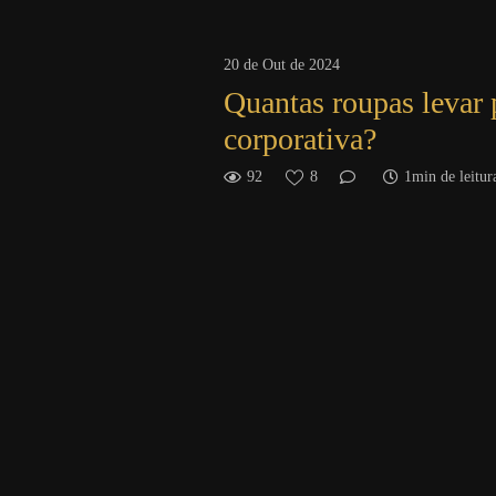
20 de Out de 2024
Quantas roupas levar 
corporativa?
92
8
1min de leitur