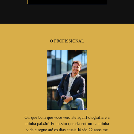
O PROFISSIONAL
Oi, que bom que você veio até aqui.Fotografia é a
minha paixão! Foi assim que ela entrou na minha
vida e segue até os dias atuais.Já são 22 anos me