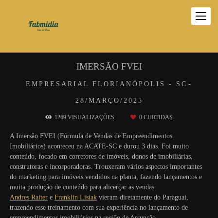
IMERSÃO FVEI
EMPRESARIAL
FLORIANÓPOLIS - SC
28/MARÇO/2025
1269
VISUALIZAÇÕES
0
CURTIDAS
A Imersão FVEI (Fórmula de Vendas de Empreendimentos
Imobiliários) aconteceu na ACATE-SC e durou 3 dias. Foi muito
conteúdo, focado em corretores de imóveis, donos de imobiliárias,
construtoras e incorporadoras. Trouxeram vários aspectos importantes
do marketing para imóveis vendidos na planta, fazendo lançamentos e
muita produção de conteúdo para alicerçar as vendas.
Andres Raiter
e
Franklin Lisiak
vieram diretamente do Paraguai,
trazendo esse treinamento com sua experiência no lançamento de
empreendimentos imobiliários na região de Assunção.