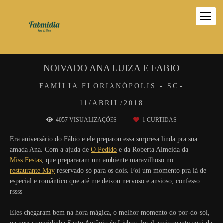
NOIVADO ANA LUIZA E FABIO
FAMÍLIA
FLORIANÓPOLIS - SC
11/ABRIL/2018
4057
VISUALIZAÇÕES
1
CURTIDAS
Era aniversário do Fábio e ele preparou essa surpresa linda pra sua
amada Ana. Com a ajuda de
O Pedido
e da Roberta Almeida da
Miss Festas
, que prepararam um ambiente maravilhoso no
restaurante May
reservado só para os dois. Foi um momento pra lá de
especial e romântico que até me deixou nervoso e ansioso, confesso.
rssss
Eles chegaram bem na hora mágica, o melhor momento do por-do-sol,
na nossa queridinha Santo Antônio de Lisboa, local apaixonante aqui da