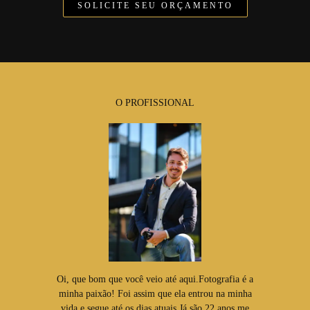
SOLICITE SEU ORÇAMENTO
O PROFISSIONAL
Oi, que bom que você veio até aqui.Fotografia é a
minha paixão! Foi assim que ela entrou na minha
vida e segue até os dias atuais.Já são 22 anos me