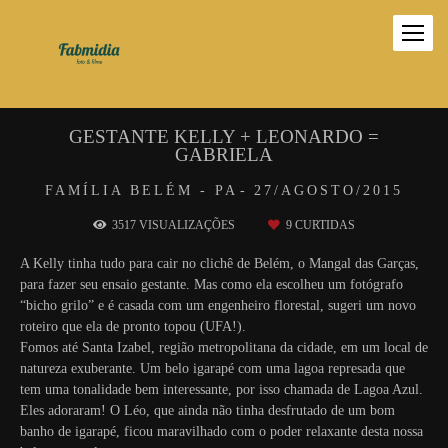
GESTANTE KELLY + LEONARDO =
GABRIELA
FAMÍLIA
BELÉM - PA
27/AGOSTO/2015
3517
VISUALIZAÇÕES
9
CURTIDAS
A Kelly tinha tudo para cair no clichê de Belém, o Mangal das Garças,
para fazer seu ensaio gestante. Mas como ela escolheu um fotógrafo
“bicho grilo” e é casada com um engenheiro florestal, sugeri um novo
roteiro que ela de pronto topou (UFA!).
Fomos até Santa Izabel, região metropolitana da cidade, em um local de
natureza exuberante. Um belo igarapé com uma lagoa represada que
tem uma tonalidade bem interessante, por isso chamada de Lagoa Azul.
Eles adoraram! O Léo, que ainda não tinha desfrutado de um bom
banho de igarapé, ficou maravilhado com o poder relaxante desta nossa