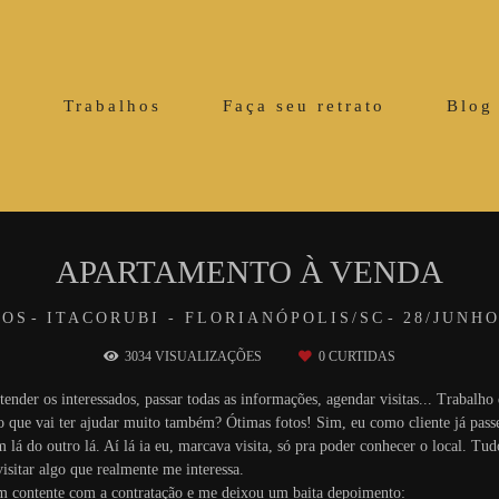
o
Trabalhos
Faça seu retrato
Blog
APARTAMENTO À VENDA
ROS
ITACORUBI - FLORIANÓPOLIS/SC
28/JUNHO
3034
VISUALIZAÇÕES
0
CURTIDAS
ender os interessados, passar todas as informações, agendar visitas... Trabal
o que vai ter ajudar muito também? Ótimas fotos! Sim, eu como cliente já passe
m lá do outro lá. Aí lá ia eu, marcava visita, só pra poder conhecer o local. T
isitar algo que realmente me interessa.
m contente com a contratação e me deixou um baita depoimento: