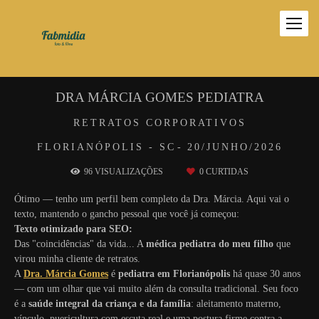
DRA MÁRCIA GOMES PEDIATRA
RETRATOS CORPORATIVOS
FLORIANÓPOLIS - SC
20/JUNHO/2026
96
VISUALIZAÇÕES
0
CURTIDAS
Ótimo — tenho um perfil bem completo da Dra. Márcia. Aqui vai o
texto, mantendo o gancho pessoal que você já começou:
Texto otimizado para SEO:
Das "coincidências" da vida... A
médica pediatra do meu filho
que
virou minha cliente de retratos.
A
Dra. Márcia Gomes
é
pediatra em Florianópolis
há quase 30 anos
— com um olhar que vai muito além da consulta tradicional. Seu foco
é a
saúde integral da criança e da família
: aleitamento materno,
vínculo, puericultura com escuta real e uma postura firme contra a