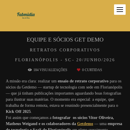
EQUIPE E SÓCIOS GET DEMO
RETRATOS CORPORATIVOS
FLORIANÓPOLIS - SC
20/JUNHO/2026
184
VISUALIZAÇÕES
0
CURTIDAS
A missão era clara: realizar um
ensaio de retrato corporativo
para os
sócios da Getdemo — startup de tecnologia com sede em Florianópolis
— que já tinham publicações importantes aguardando boas fotografias
para ilustrar suas matérias. O momento era especial: a equipe, que
trabalha de forma remota, estava se reunindo presencialmente para o
Kick Off 2025
.
Foi assim que começamos a
fotografar os sócios Vitor Oliveira,
Matheus Weigand e os colaboradores da
Getdemo
— uma
empresa
de tecnologia e SaaS de Florianópolis
em pleno crescimento.