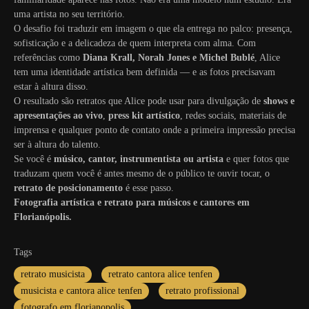
uma artista no seu território.
O desafio foi traduzir em imagem o que ela entrega no palco: presença,
sofisticação e a delicadeza de quem interpreta com alma. Com
referências como
Diana Krall, Norah Jones e Michel Bublé
, Alice
tem uma identidade artística bem definida — e as fotos precisavam
estar à altura disso.
O resultado são retratos que Alice pode usar para divulgação de
shows e
apresentações ao vivo
,
press kit artístico
, redes sociais, materiais de
imprensa e qualquer ponto de contato onde a primeira impressão precisa
ser à altura do talento.
Se você é
músico, cantor, instrumentista ou artista
e quer fotos que
traduzam quem você é antes mesmo de o público te ouvir tocar, o
retrato de posicionamento
é esse passo.
Fotografia artística e retrato para músicos e cantores em
Florianópolis.
Tags
retrato musicista
retrato cantora alice tenfen
musicista e cantora alice tenfen
retrato profissional
fotografo em florianopolis