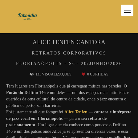
ALICE TENFEN CANTORA
RETRATOS CORPORATIVOS
FLORIANÓPOLIS - SC
20/JUNHO/2026
131
VISUALIZAÇÕES
0
CURTIDAS
Tem lugares em Florianópolis que já carregam música nas paredes. O
Porão do Delfino 146
é um deles — um dos espaços mais intimistas e
queridos da cena cultural do centro da cidade, onde o jazz encontra o
público de perto, sem barreiras.
Foi justamente ali que fotografei
Alice Tenfen
—
cantora e intérprete
de jazz vocal em Florianópolis
— para o seu
retrato de
posicionamento
. Um lugar que ela conhece como poucos: o Delfino
146 é um dos palcos onde Alice já se apresentou diversas vezes, e essa
familiaridade aparece nas fotos. Não era uma modelo num estúdio. Era