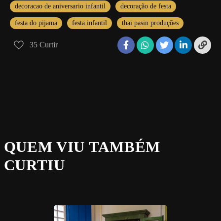
decoracao de aniversario infantil
decoração de festa
festa do pijama
festa infantil
thai pasin produções
35
Curtir
QUEM VIU TAMBÉM
CURTIU