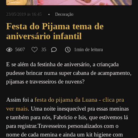
23/05/2019 às 16:45
Decoração
Festa do Pijama tema de
aniversário infantil
5607
35
1min de leitura
E se além da festinha de aniversário, a criançada
pudesse brincar numa super cabana de acampamento,
pijamas e travesseiros de nuvens?
festa do pijama da Luana - clica pra
Assim foi a
ver mais
. Uma noite inesquecível pra essas meninas
e também para nós, Fabrício e Isis, que estivemos lá
para registrar.Travesseiros personalizados com o
nome de cada menina e ainda um kit higiene com