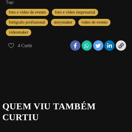
Tags
foto e vídeo de evento
foto e vídeo empresarial
fotógrafo profissional
storymaker
video de evento
videomaker
4
Curtir
QUEM VIU TAMBÉM
CURTIU