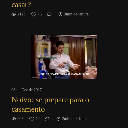
casar?
2123
16
3min de leitura
08 de Dez de 2017
Noivo: se prepare para o
casamento
905
12
2min de leitura