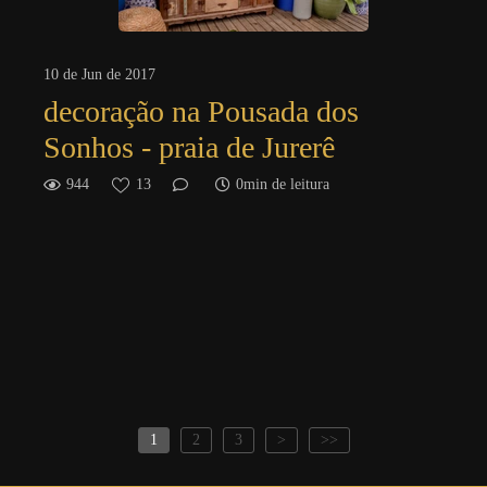
10 de Jun de 2017
decoração na Pousada dos
Sonhos - praia de Jurerê
944
13
0min de leitura
1
2
3
>
>>