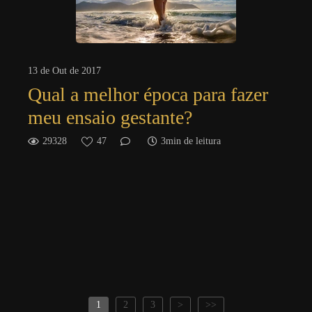
13 de Out de 2017
Qual a melhor época para fazer
meu ensaio gestante?
29328
47
3min de leitura
1
2
3
>
>>