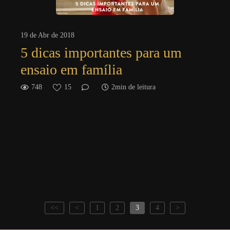
19 de Abr de 2018
5 dicas importantes para um
ensaio em família
748
15
2min de leitura
<<
<
1
2
3
4
>