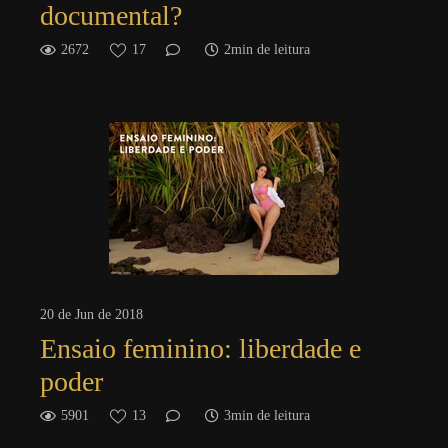
documental?
2672
17
2min de leitura
20 de Jun de 2018
Ensaio feminino: liberdade e
poder
5901
13
3min de leitura