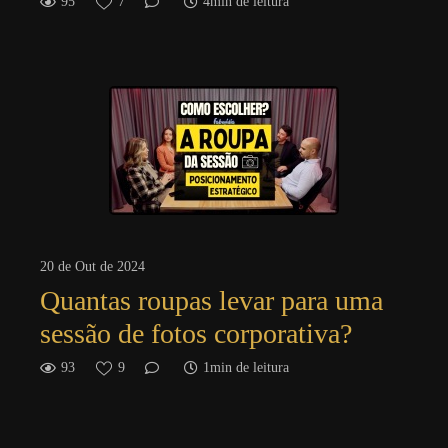
95
7
4min de leitura
20 de Out de 2024
Quantas roupas levar para uma
sessão de fotos corporativa?
93
9
1min de leitura